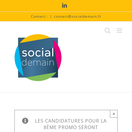
Passer
LinkedIn
au
contenu
Contact :
|
contact@socialdemain.fr
×
LES CANDIDATURES POUR LA
8ÈME PROMO SERONT