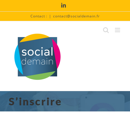
Passer
LinkedIn
au
contenu
Contact :
|
contact@socialdemain.fr
S’inscrire