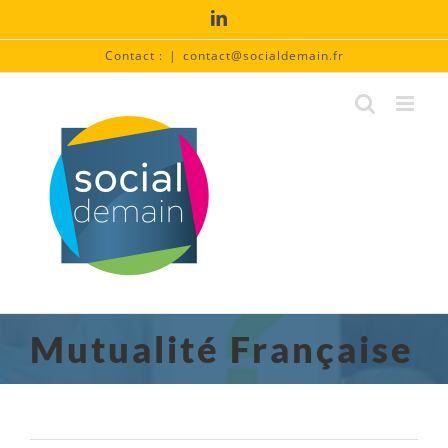
Passer
LinkedIn
au
contenu
Contact :
|
contact@socialdemain.fr
Mutualité Française