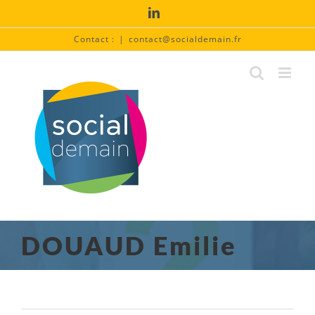
Passer
LinkedIn
au
contenu
Contact :
|
contact@socialdemain.fr
DOUAUD Emilie