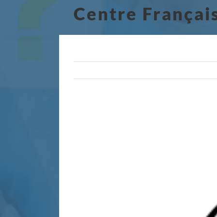
Centre Françai
View
Larger
Image