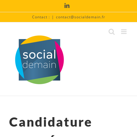
Passer
LinkedIn
au
contenu
Contact :
|
contact@socialdemain.fr
Candidature